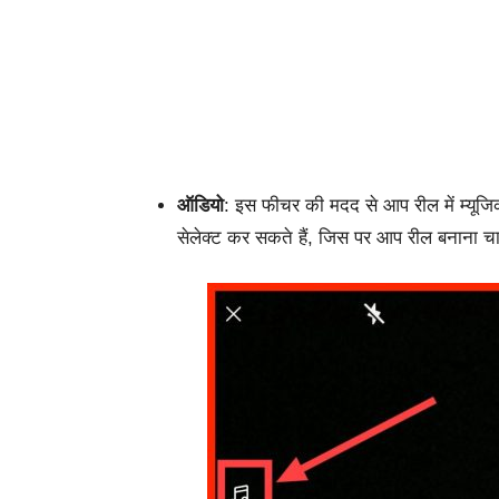
ऑडियो
:
इस
फीचर
की
मदद
से
आप
रील
में
म्यूज
सेलेक्ट
कर
सकते
हैं
,
जिस
पर
आप
रील
बनाना
चा