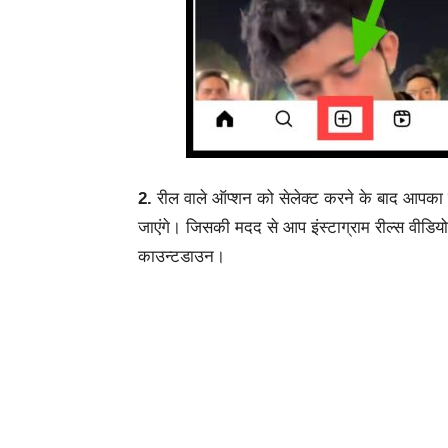
2.
रील
वाले
ऑप्शन
को
सेलेक्ट
करने
के
बाद
आपका
जाएंगे।
जिसकी
मदद
से
आप
इंस्टाग्राम
रील्स
वीडिय
काउन्टडाउन।