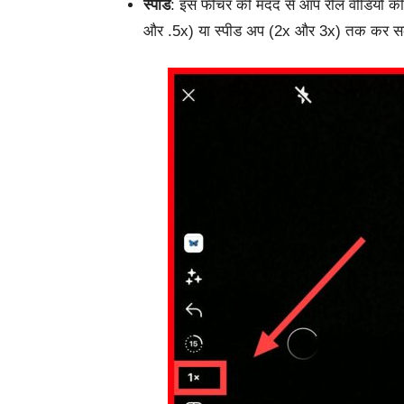
स्पीड
:
इस
फीचर
की
मदद
से
आप
रील
वीडियो
की
और
.5x)
या
स्पीड
अप
(2x
और
3x)
तक
कर
स