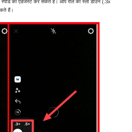
स्पीड
को
एडजस्ट
कर
सकते
हैं।
आप
रील
को
स्लो
डाउन
(.3x
कते
हैं।