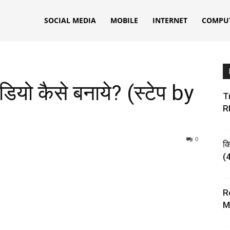
ks
SOCIAL MEDIA
MOBILE
INTERNET
COMPU
ीडियो कैसे बनाये? (स्टेप by
Tr
R
0
क
(4
R
M