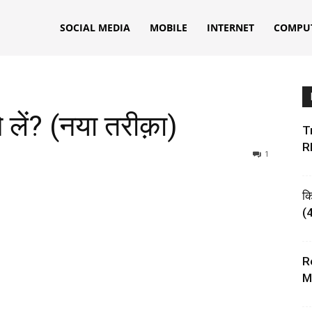
ks
SOCIAL MEDIA
MOBILE
INTERNET
COMPU
े लें? (नया तरीक़ा)
Tr
R
1
क
(4
R
M