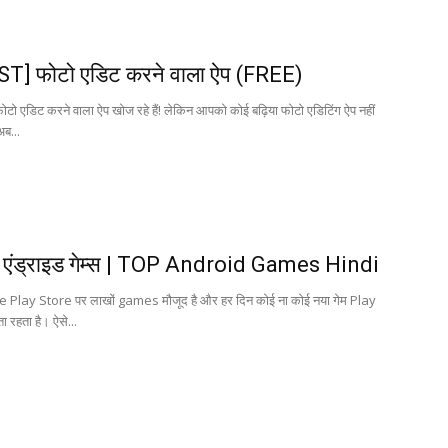
ST] फोटो एडिट करने वाला ऐप (FREE)
ो एडिट करने वाला ऐप खोज रहे हैं! लेकिन आपको कोई बढ़िया फोटो एडिटिंग ऐप नहीं
अब...
ट एंड्राइड गेम्स | TOP Android Games Hindi
le Play Store पर लाखों games मौजूद है और हर दिन कोई ना कोई नया गेम Play
 रहता है। ऐसे...