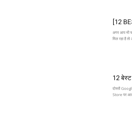
[12 BE
अगर आप भी फोट
मिल रहा है तो 
12 बेस्
दोस्तों Goog
Store पर आता