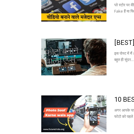
प्ले स्टोर पर
Fake हैं या फ
[BEST] 
इस पोस्ट में म
बहुत ही सुंदर...
10 BES
अगर आपके पास
फोटो को पहले 