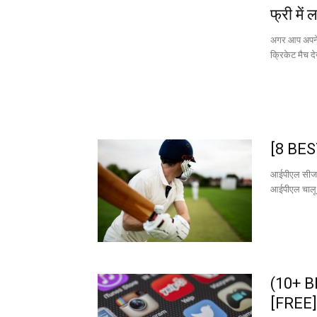
फ्री में
अगर आप अपने 
क्रिकेट मैच दे
[8 BEST
आईपीएल सीजन
आईपीएल चालू हो
(10+ BE
[FREE]