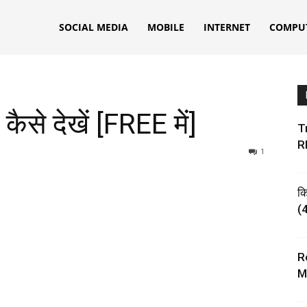
ks
SOCIAL MEDIA
MOBILE
INTERNET
COMPU
ैसे देखें [FREE में]
Tr
R
1
क
(4
R
M