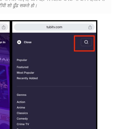
टीवी शो ढूँढ सकते हो।