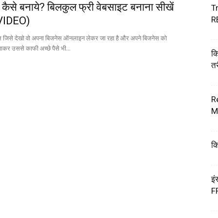
 कैसे बनाये? बिलकुल फ्री वेबसाइट बनाना सीखें
Tr
VIDEO)
R
 जिसे देखो वो अपना बिजनेस ऑनलाइन लेकर जा रहा है और अपने बिजनेस को
कर उससे काफी अच्छे पैसे भी...
क
तर
R
M
कि
इं
F