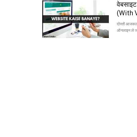
वेबसाइट
(With 
दोस्तों आजकल
ऑनलाइन ले जा