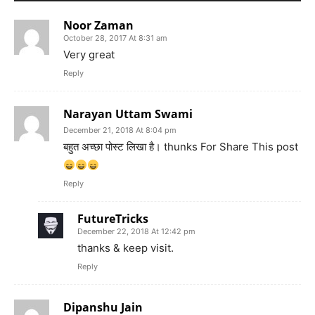
Noor Zaman
October 28, 2017 At 8:31 am
Very great
Reply
Narayan Uttam Swami
December 21, 2018 At 8:04 pm
बहुत अच्छा पोस्ट लिखा है। thunks For Share This post
Reply
FutureTricks
December 22, 2018 At 12:42 pm
thanks & keep visit.
Reply
Dipanshu Jain