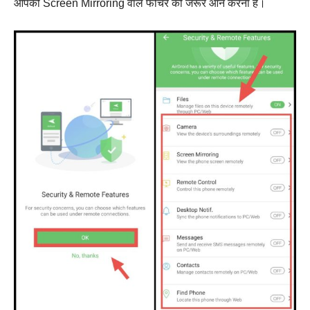
आपको Screen Mirroring वाले फीचर को जरूर ऑन करना है।