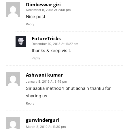
Dimbeswar giri
December 9, 2018 At 2:59 pm
Nice post
Reply
FutureTricks
December 10, 2018 At 11:27 am
thanks & keep visit.
Reply
Ashwani kumar
January 8, 2019 At 8:49 pm
Sir aapka method4 bhut acha h thanku for
sharing us.
Reply
gurwinderguri
March 2, 2019 At 11:30 pm