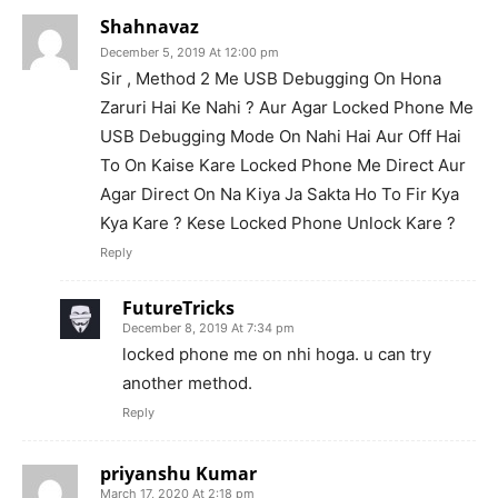
Shahnavaz
December 5, 2019 At 12:00 pm
Sir , Method 2 Me USB Debugging On Hona
Zaruri Hai Ke Nahi ? Aur Agar Locked Phone Me
USB Debugging Mode On Nahi Hai Aur Off Hai
To On Kaise Kare Locked Phone Me Direct Aur
Agar Direct On Na Kiya Ja Sakta Ho To Fir Kya
Kya Kare ? Kese Locked Phone Unlock Kare ?
Reply
FutureTricks
December 8, 2019 At 7:34 pm
locked phone me on nhi hoga. u can try
another method.
Reply
priyanshu Kumar
March 17, 2020 At 2:18 pm