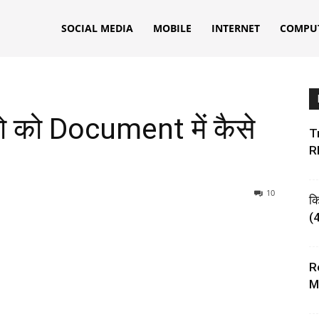
ks
SOCIAL MEDIA
MOBILE
INTERNET
COMPU
को Document में कैसे
Tr
R
10
क
(4
R
M