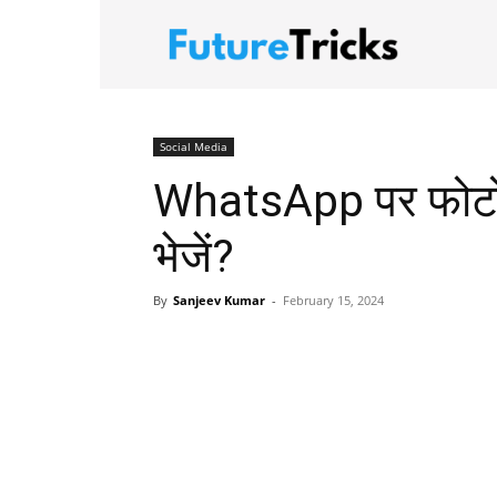
FutureTric
Social Media
WhatsApp पर फोटो 
भेजें?
By
Sanjeev Kumar
-
February 15, 2024